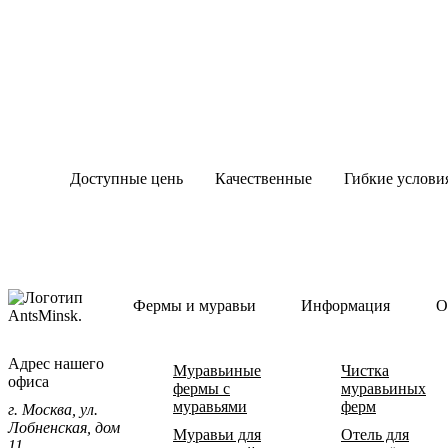
Подбираем
Консультируем
Предоставляем
ферму и вид
и
гарантию на
муравьев с
поддерживаем
здоровую и
учетом
новичков на
активную
ваших
всех этапах
колонию
пожеланий и
ухода за
муравьев.
опыта.
муравьями.
Доступные цены
Качественные
Гибкие услови
фермы
сотрудничеств
Предлагаем
лучшие цены
Фермы
Предлагаем
без скрытых
изготавливаются
удобные и
доплат на
из
гибкие
муравьиные
безопасных и
условия
Фермы и муравьи
Информация
О
фермы.
долговечных
заказа и
материалов.
оплаты.
Адрес нашего
Муравьиные
Чистка
офиса
фермы с
муравьиных
муравьями
ферм
г. Москва, ул.
Лобненская, дом
Муравьи для
Отель для
11