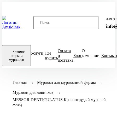
для з
info
Оплата
О
Каталог
Услуги
Где
и
Блог
компании
Контакт
ферм и
купить
муравьев
доставка
Муравьиные фермы
Муравьи для
Дополнитель
Главная
→
Муравьи для муравьиной фермы
→
с муравьями
муравьиных ферм
товары
Муравьи для новичков
→
Стартовые
Для новичков
Инвент
комплекты
MESSOR DENTICULATUS Красногрудый муравей
Для опытных
Декори
для
жнец
AntScap
новичков
Экзотические
ХИТ
Запасн
ПРОДАЖ
части