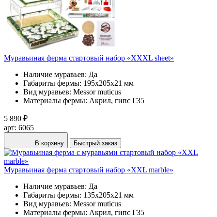
Муравьиная ферма стартовый набор «XXXL sheet»
Наличие муравьев:
Да
Габариты фермы:
195х205х21 мм
Вид муравьев:
Messor muticus
Материалы фермы:
Акрил, гипс Г35
5 890 ₽
арт: 6065
В корзину
Быстрый заказ
Муравьиная ферма стартовый набор «XXL marble»
Наличие муравьев:
Да
Габариты фермы:
135х205х21 мм
Вид муравьев:
Messor muticus
Материалы фермы:
Акрил, гипс Г35