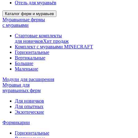
Отель для муравьёв
Каталог ферм и муравьев
Муравьиные фермы
с муравьями
Стартовые комплекты
для новичков
Хит продаж
Комплект с муравьями MINECRAFT
Горизонтальные
Вертикальные
Большие
Маленькие
Модули для расширения
Муравьи для
муравьиных ферм
Для новичков
Для опытных
Экзотические
Формикарии
Горизонтальные