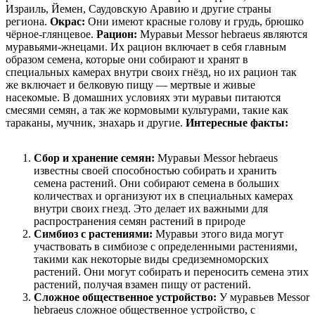
Израиль, Йемен, Саудовскую Аравию и другие страны
региона.
Окрас:
Они имеют красные голову и грудь, брюшко
чёрное-глянцевое.
Рацион:
Муравьи Messor hebraeus являются
муравьями-жнецами. Их рацион включает в себя главным
образом семена, которые они собирают и хранят в
специальных камерах внутри своих гнёзд, но их рацион так
же включает и белковую пищу — мертвые и живые
насекомые. В домашних условиях эти муравьи питаются
смесями семян, а так же кормовыми культурами, такие как
тараканы, мучник, знахарь и другие.
Интересные факты:
Сбор и хранение семян:
Муравьи Messor hebraeus
известны своей способностью собирать и хранить
семена растений. Они собирают семена в больших
количествах и организуют их в специальных камерах
внутри своих гнезд. Это делает их важными для
распространения семян растений в природе
Симбиоз с растениями:
Муравьи этого вида могут
участвовать в симбиозе с определенными растениями,
такими как некоторые виды средиземноморских
растений. Они могут собирать и переносить семена этих
растений, получая взамен пищу от растений.
Сложное общественное устройство:
У муравьев Messor
hebraeus сложное общественное устройство, с