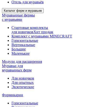
Отель для муравьёв
Каталог ферм и муравьев
Муравьиные фермы
с муравьями
Стартовые комплекты
для новичков
Хит продаж
Комплект с муравьями MINECRAFT
Горизонтальные
Вертикальные
Большие
Маленькие
Модули для расширения
Муравьи для
муравьиных ферм
Для новичков
Для опытных
Экзотические
Формикарии
Горизонтальные