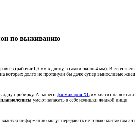
пион по выживанию
авьёв (рабочие1,5 мм в длину, а самки около 4 мм). В естестве
на которых долго не протянули бы даже супер выносливые жне
ь одну пробирку. А нашего
формикария XL
им хватит на всю жиз
-
плагиолеписы
умеют запасать в себе излишки жидкой пищи.
важную информацию могут передавать не только контактом анте