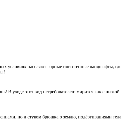
нных условиях населяют горные или степные ландшафты, где
цы!
нь! В уходе этот вид нетребователен: мирится как с низкой
ннами, но и стуком брюшка о землю, подёргиваниями тела.