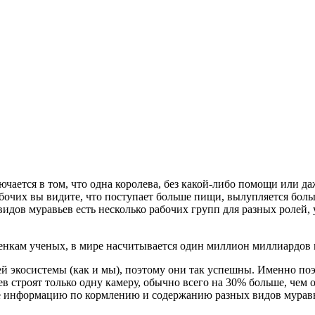
чается в том, что одна королева, без какой-либо помощи или д
бочих вы видите, что поступает больше пищи, вылупляется больш
идов муравьев есть несколько рабочих групп для разных ролей,
ценкам ученых, в мире насчитывается один миллион миллиардов 
 экосистемы (как и мы), поэтому они так успешны. Именно поэ
в строят только одну камеру, обычно всего на 30% больше, чем 
ете информацию по кормлению и содержанию разных видов муравь