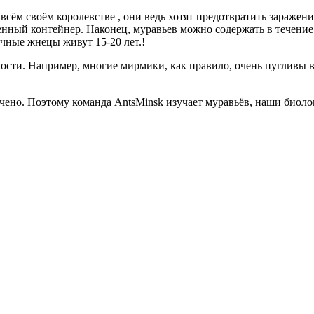
всём своём королевстве , они ведь хотят предотвратить заражен
нный контейнер. Наконец, муравьев можно содержать в течение
ычные жнецы живут 15-20 лет.!
ности. Например, многие мирмики, как правило, очень пугливы 
чено. Поэтому команда AntsMinsk изучает муравьёв, наши биол