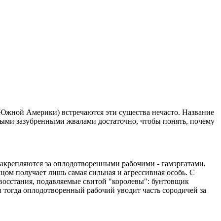
 Южной Америки) встречаются эти существа нечасто. Название
щными зазубренными жвалами достаточно, чтобы понять, почему
закрепляются за оплодотворенными рабочими - гамэргатами.
мцом получает лишь самая сильная и агрессивная особь. С
восстания, подавляемые свитой "королевы": бунтовщик
 и тогда оплодотворенный рабочий уводит часть сородичей за