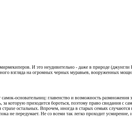
 мирмекиперов. И это неудивительно - даже в природе (джунгли
и одного взгляда на огромных черных муравьев, вооруженных мо
т самок-основательниц: главенство и возможность размножения 
, за которую приходится бороться, поэтому право свидания с са
страхе остальных. Впрочем, иногда в старых семьях случаются 
 пока не передумает. Не со всеми так легко проходит усмирение,