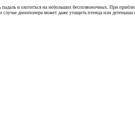
 падаль и охотиться на небольших беспозвоночных. При прибли
ри случае динопонера может даже утащить птенца или детеныша 