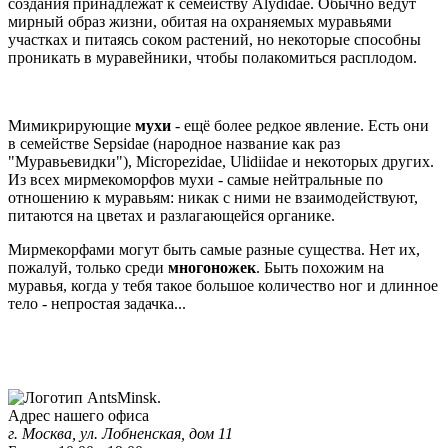
создания принадлежат к семейству Alydidae. Обычно ведут
мирный образ жизни, обитая на охраняемых муравьями
участках и питаясь соком растений, но некоторые способны
проникать в муравейники, чтобы полакомиться расплодом.
Мимикрирующие
мухи
- ещё более редкое явление. Есть они
в семействе Sepsidae (народное название как раз
"Муравьевидки"), Micropezidae, Ulidiidae и некоторых других.
Из всех мирмекоморфов мухи - самые нейтральные по
отношению к муравьям: никак с ними не взаимодействуют,
питаются на цветах и разлагающейся органике.
Мирмекорфами могут быть самые разные существа. Нет их,
пожалуй, только среди
многоножек
. Быть похожим на
муравья, когда у тебя такое большое количество ног и длинное
тело - непростая задачка...
Адрес нашего офиса
г. Москва, ул. Лобненская, дом 11