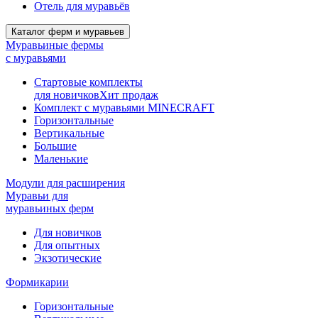
Отель для муравьёв
Каталог ферм и муравьев
Муравьиные фермы
с муравьями
Стартовые комплекты
для новичков
Хит продаж
Комплект с муравьями MINECRAFT
Горизонтальные
Вертикальные
Большие
Маленькие
Модули для расширения
Муравьи для
муравьиных ферм
Для новичков
Для опытных
Экзотические
Формикарии
Горизонтальные