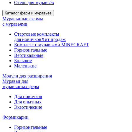
Отель для муравьёв
Каталог ферм и муравьев
Муравьиные фермы
с муравьями
Стартовые комплекты
для новичков
Хит продаж
Комплект с муравьями MINECRAFT
Горизонтальные
Вертикальные
Большие
Маленькие
Модули для расширения
Муравьи для
муравьиных ферм
Для новичков
Для опытных
Экзотические
Формикарии
Горизонтальные