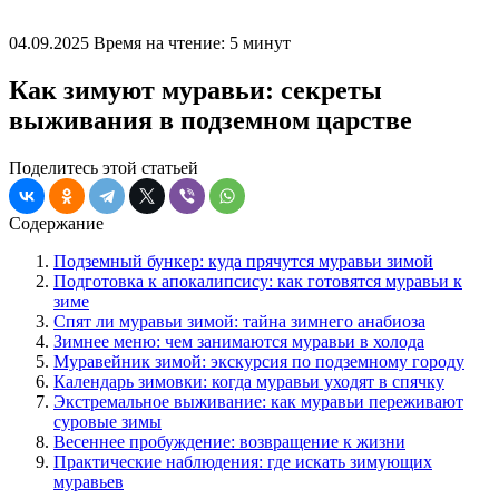
04.09.2025
Время на чтение: 5 минут
Как зимуют муравьи: секреты
выживания в подземном царстве
Поделитесь этой статьей
Содержание
Подземный бункер: куда прячутся муравьи зимой
Подготовка к апокалипсису: как готовятся муравьи к
зиме
Спят ли муравьи зимой: тайна зимнего анабиоза
Зимнее меню: чем занимаются муравьи в холода
Муравейник зимой: экскурсия по подземному городу
Календарь зимовки: когда муравьи уходят в спячку
Экстремальное выживание: как муравьи переживают
суровые зимы
Весеннее пробуждение: возвращение к жизни
Практические наблюдения: где искать зимующих
муравьев