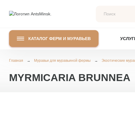
КАТАЛОГ ФЕРМ И МУРАВЬЕВ
УСЛУГ
Главная
Муравьиные фермы
→
Муравьи для муравьиной фермы
→
Экзотические мура
Муравьи
с муравьями
муравьи
MYRMICARIA BRUNNEA
Стартовые комплекты
Для новичко
для новичков
ХИТ ПРОДАЖ
Для опытны
Комплект с муравьями MINECRAFT
Экзотически
Горизонтальные
Вертикальные
Формика
Большие
Горизонтал
Маленькие