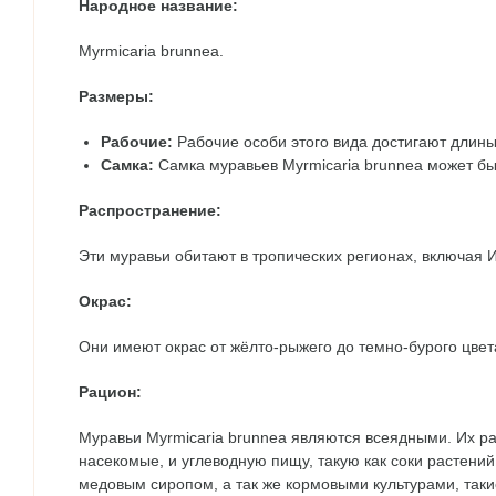
Народное название:
Myrmicaria brunnea.
Размеры:
Рабочие:
Рабочие особи этого вида достигают длины
Самка:
Самка муравьев Myrmicaria brunnea может бы
Распространение:
Эти муравьи обитают в тропических регионах, включая 
Окрас:
Они имеют окрас от жёлто-рыжего до темно-бурого цвет
Рацион:
Муравьи Myrmicaria brunnea являются всеядными. Их ра
насекомые, и углеводную пищу, такую как соки растени
медовым сиропом, а так же кормовыми культурами, такие