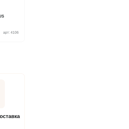
US
арт: 4106
оставка
страя