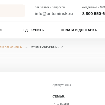
для заявок и запросов
ежедневно – 9:00
info@antsminsk.ru
8 800 550-6
И
ГДЕ КУПИТЬ
ОПЛАТА И ДОСТАВКА
вьи для опытных
 для
→
MYRMICARIA BRUNNEA
Дополнительные товар
ных ферм
Инвентарь
в
Декорирование AntScape
х
Запасные части
е
Подарочные коробки
Артикул: 4064
Инкубаторы для муравьёв
рии
Корм для муравьёв
СЕМЬЯ:
ьные
1 самка