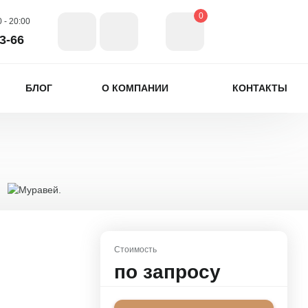
0
 - 20:00
3-66
БЛОГ
О КОМПАНИИ
КОНТАКТЫ
ы
Хит продаж 2025
Серия
муравьиных
ферм
Стоимость
Minecraft
по запросу
готовые комплекты
с муравьями