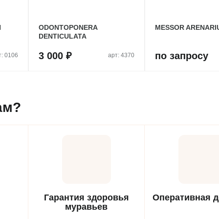
H
ODONTOPONERA
MESSOR ARENARI
DENTICULATA
3 000 ₽
по запросу
т: 0106
арт: 4370
ам?
Гарантия здоровья
Оперативная д
муравьев
Бережная и бы