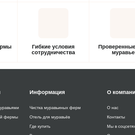
Предоставляем гарантию на
доставка по Мос
в на
здоровую и активную
вашего дома и п
за
колонию муравьев.
России.
ермы
Гибкие условия
Проверенные
сотрудничества
муравье
я из
Предлагаем удобные и
Работаем толь
чных
гибкие условия заказа и
проверенным
оплаты.
неприхотливыми
муравьев, иде
подходящими для 
и
Информация
О компан
уравьями
Чистка муравьиных ферм
О нас
ой фермы
Отель для муравьёв
Контакты
Где купить
Мы в соцсетя