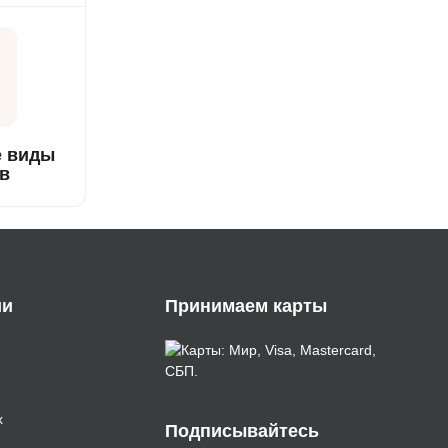
кве до
о всей
 виды
в
ко с
и и
 видами
ально
новичков.
ии
Принимаем карты
х
Подписывайтесь