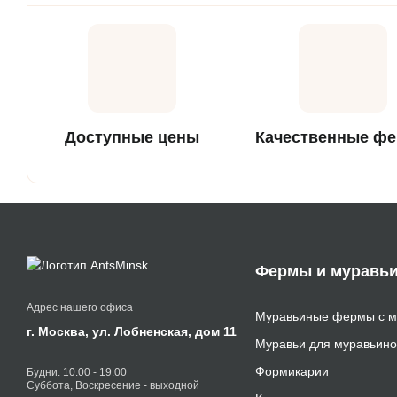
Подбираем ферму и вид
Консультируем и
муравьев с учетом ваших
поддерживаем новичко
пожеланий и опыта.
всех этапах ухода 
муравьями.
Доступные цены
Качественные ф
Предлагаем лучшие цены
Фермы изготавливаютс
без скрытых доплат на
безопасных и долгове
муравьиные фермы.
материалов.
Фермы и муравь
Адрес нашего офиса
Муравьиные фермы с м
г. Москва, ул. Лобненская, дом 11
Муравьи для муравьин
Формикарии
Будни: 10:00 - 19:00
Суббота, Воскресение - выходной