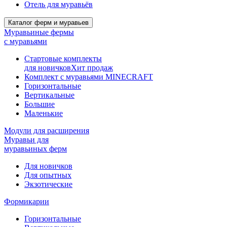
Отель для муравьёв
Каталог ферм и муравьев
Муравьиные фермы
с муравьями
Стартовые комплекты
для новичков
Хит продаж
Комплект с муравьями MINECRAFT
Горизонтальные
Вертикальные
Большие
Маленькие
Модули для расширения
Муравьи для
муравьиных ферм
Для новичков
Для опытных
Экзотические
Формикарии
Горизонтальные